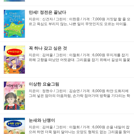
만세! 정전은 끝났다
지은이 : 신건자 / 그린이 : 이한중 / 가격 : 7,000원 거짓말 할 줄 모
르고 욕심도 부리지 않는, 나쁜 일이 무엇인지도 모르는 아이들.
그런 순수한 아이들을 얕보고 놀리는 아이들. 꼭 읽어보고 못나
보이는 아이들을 많이 사랑해 주었으면 하는 저자의 따뜻...
꼭 하나 갖고 싶은 것
지은이 : 김여울 / 그린이 : 이철희 / 가격 : 6,000원 무지개를 잡기
위해 고향을 떠났던 어릿광대. 그리움을 잡기 위해서 길섶의 들꽃
들을 바구니에 따 담아 내놓은 작품. 아주 깊은 산골에 사는 아이
는 더러 지각을 해 벌을 섭니다. 이 아이가 꼭 하나 갖고...
이상한 요술그림
지은이 : 정현수 / 그린이 : 김승연 / 가격 : 8,000원 하얀 도화지에
그려 넣은 엄마의 마음처럼, 손가락 접어가며 방학을 기다리는 학
생처럼, 마음밭을 일궈 보는 작가가 초등학교 저학년을 위하여 8
편의 동화를 선보였다.
눈새와 난쟁이
지은이 : 김여울 / 그린이 : 이철희 / 가격 : 6,000원 손을 내밀어 잡
으려 하면 더욱 멀리 달아나는 모양도 형체도 없는 그리움을 찾아