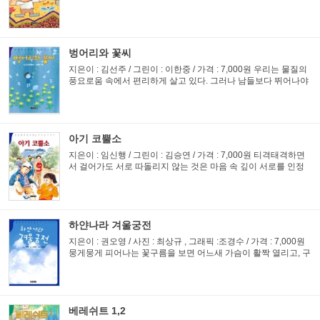
떠나는 소년. 휘파람으로 새들을 불러모으는 재주를 가진 못생긴
난쟁이와 별난 재주를 가진 하얀 눈새 이야기.
벙어리와 꽃씨
지은이 : 김선주 / 그린이 : 이한중 / 가격 : 7,000원 우리는 물질의
풍요로움 속에서 편리하게 살고 있다. 그러나 남들보다 뛰어나야
한다고 생각하기 때문에 웬만한 것에는 만족하지 못한다. 넉넉한
마음으로 활짝 웃는 어린이, 친구를 위해 눈물을 흘리고 ...
아기 코뿔소
지은이 : 임신행 / 그린이 : 김승연 / 가격 : 7,000원 티격태격하면
서 걸어가도 서로 따돌리지 않는 것은 마음 속 깊이 서로를 인정
하고 배려하는 본능에서다. 어려움을 이겨낼 수 있는 용기와 슬
기, 침착함이 담겨 있다. 진정한 친구들을 만날 수 있는 동화
하얀나라 겨울궁전
지은이 : 권오영 / 사진 : 최상규 , 그래픽 :조경수 / 가격 : 7,000원
뭉게뭉게 피어나는 꽃구름을 보면 어느새 가슴이 활짝 열리고, 구
름 따라 하염없이 가다가 보면 어느새 휘파람새 되어 노래 부른
다. 장편동화로 몽실 엄마, 망고산 잔치, 무서운 아빠, 죽...
베레쉬트 1,2