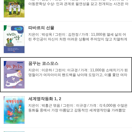
아동문학상 수상- 인과 관계로 필연성을 갖고 전개되는 사건은 아
니지만, 세 사람의 약사가 각기 자기 편견으로 세상을 살아가는
방법은 바르지 않다는 걸 효과적인 방법으로 꼬집고 있다....
따바르의 선물
지은이 : 박성옥 / 그린이 : 김천정 / 가격 : 11,000원 열세 살의 어
린 주인공이 자신이 처한 어려운 상황에 주저앉지 않고 치열하게
논쟁하는 것이 무리한 듯이 느껴져도, 태중에서부터 집중되는 요
즘 교육의 무한 가능으로 받아들일 수 있었습니다. 작가분...
꿈꾸는 코스모스
지은이 : 이은하 / 그린이: 이규경 / 가격 : 11,000원 소매치기가 된
영철이가 여자아이의 핸드백을 낚아채 도망가고, 이를 쫓던 여자
아이가 교통사고를 당하게 된다. 시간이 흐른 후 영철이는 우연히
여자아이를 만나면서 모든 사실을 고백하고 용서 받는 이...
세계명작동화 1, 2
지은이 : 박홍근 엮음 / 그린이 : 이규경 / 가격 : 각 6,000원 수많은
동화들 중에서 가장 아름답고 감동적인 세계명작만을 가려뽑았
다. 유익한 책과 해로운 책을 가려낼 수 있는 판단력도 길러주는
세계명작은 시대를 뛰어넘어 수많은 사람들에게 공감을 주...