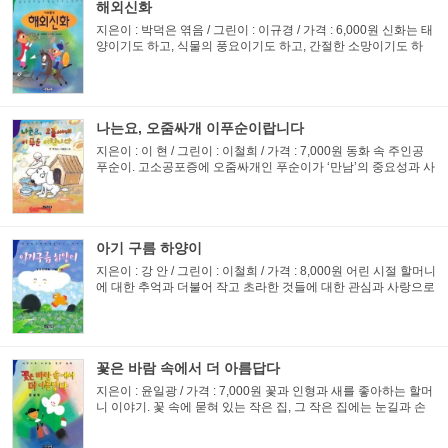
해외신화
지은이 : 박덕은 엮음 / 그린이 : 이규경 / 가격 : 6,000원 신화는 태
양이기도 하고, 식물의 풍요이기도 하고, 간절한 소망이기도 하
다. 신 또는 영웅이기도 하는 인물을 중심으로 꾸며져 있다. 세계
신화들 중 감동적인 사랑 이야기를 가려 뽑은 신비롭고 흥...
나는요, 오줌싸개 이푸순이랍니다
지은이 : 이 현 / 그린이 : 이철희 / 가격 : 7,000원 동화 속 주인공
푸순이. 고소공포증에 오줌싸개인 푸순이가 ‘만남’의 중요성과 사
는 모습을 변화시키는 ‘정’의 힘을 보여 주고 있다. 서로의 부족하
고 싫은 점도 있지만 헤어져서...
아기 구름 하양이
지은이 : 강 안 / 그린이 : 이철희 / 가격 : 8,000원 어린 시절 할머니
에 대한 추억과 더불어 작고 초라한 것들에 대한 관심과 사랑으로
동화를 쓰려고 노력하는 저자의 창작동화집으로 작고 슬픈 것들
에게 청량한 아침 공기를 마련해 주는 동화. 늘 사랑의 ...
꽃은 바람 속에서 더 아름답다
지은이 : 윤일광 / 가격 : 7,000원 꽃과 인형과 새를 좋아하는 할머
니 이야기. 꽃 속에 묻혀 있는 작은 집, 그 작은 집에는 눈길과 손
길이 가는 곳마다 꽃, 꽃이다. 아름다움과 친근함을 건너 향기와
함께 경쾌한 상상력으로 이어져 황홀하게 만드는 작품.