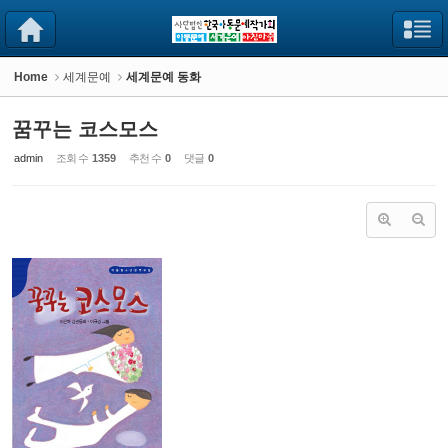
Sketchbook5, 스케치북5
Sketchbook5, 스케치북5
Home
세계문예
세계문예 동화
꿈꾸는 코스모스
admin
조회 수
1359
추천 수
0
댓글
0