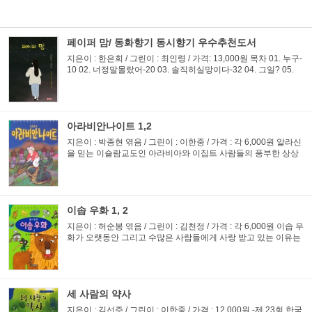
페이퍼 맘/ 동화향기 동시향기 우수추천도서
지은이 : 한은희 / 그린이 : 최인령 / 가격: 13,000원 목차 01. 누구-
10 02. 너정말몰랐어-20 03. 솔직히실망이다-32 04. 그일? 05.
참낯설다-56 06. 제발, 좀먹어!-67 07. 유미야, 나무서워-78 08.
어쩐지내키지않았어-89 09. 가야해, 말아야해?-100 10. 이...
아라비안나이트 1,2
지은이 : 박종현 엮음 / 그린이 : 이한중 / 가격 : 각 6,000원 알라신
을 믿는 이슬람교도인 아라비아와 이집트 사람들의 풍부한 상상
력을 바탕으로 만들어진 이야기. 샤라자드가 천하루 동안 밤마다
왕에게 들려준 이야기 중 어린이에게 알맞은 이야기만 골라...
이솝 우화 1, 2
지은이 : 허순봉 엮음 / 그린이 : 김천정 / 가격 : 각 6,000원 이솝 우
화가 오랫동안 그리고 수많은 사람들에게 사랑 받고 있는 이유는
재미있고 유익하며 길이가 짧아 책 읽기 싫어하는 사람도 싫증내
지 않고 쉽게 읽을 수 있기 때문이다. 교훈적이면서도 재...
세 사람의 약사
지은이 : 김선주 / 그린이 : 이한중 / 가격 : 12,000원 -제 23회 한국