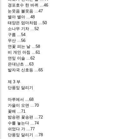
경포호수 한 바퀴 …46
눈웃음 볼웃음 …47
별아 별아 …48
태양은 엄마처럼 …50
소나무 기차 …52
구름 …54
우산 …56
연꽃 피는 날 …58
비 개인 아침 …61
연잎 이슬 …62
은대난초 …63
발자국 신호등 …65
제 3 부
단풍잎 달리기
마루에서 …68
가을이 오면 …70
꽃배 …71
밤송편 꽃송편 …72
수를 놓는다 …74
쉬었다 가 …77
단풍잎 달리기 …78