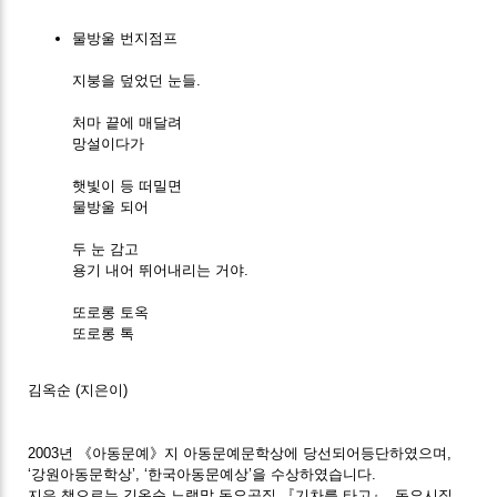
물방울 번지점프
지붕을 덮었던 눈들.
처마 끝에 매달려
망설이다가
햇빛이 등 떠밀면
물방울 되어
두 눈 감고
용기 내어 뛰어내리는 거야.
또로롱 토옥
또로롱 톡
김옥순
(지은이)
2003년 《아동문예》지 아동문예문학상에 당선되어등단하였으며,
‘강원아동문학상’, ‘한국아동문예상’을 수상하였습니다.
지은 책으로는 김옥순 노랫말 동요곡집 『기차를 타고』, 동요시집