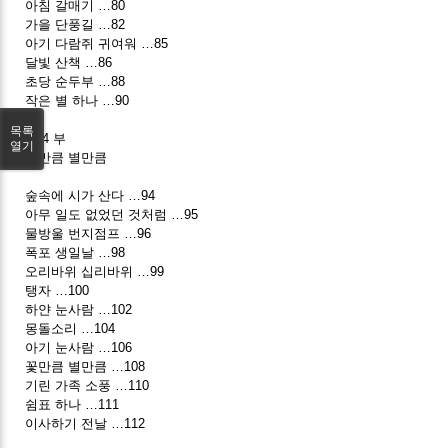
아침 갈매기 …80
가을 단풍길 …82
아기 다람쥐 귀여워 …85
달빛 산책 …86
초당 순두부 …88
작은 별 하나 …90
목록
제 4 부
열기
꽃만큼 별만큼
숲속에 시가 산다 …94
아무 일도 없었던 것처럼 …95
물방울 번지점프 …96
폭포 생일날 …98
오리바위 십리바위 …99
탱자 …100
하얀 눈사람 …102
몽돌소리 …104
아기 눈사람 …106
꽃만큼 별만큼 …108
기린 가족 소풍 …110
쉼표 하나 …111
이사하기 전날 …112