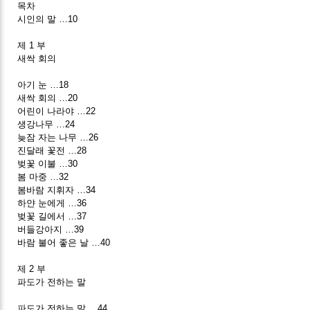
목차
시인의 말 …10
제 1 부
새싹 회의
아기 눈 …18
새싹 회의 …20
어린이 나라야 …22
생강나무 …24
늦잠 자는 나무 …26
진달래 꽃전 …28
벚꽃 이불 …30
봄 마중 …32
봄바람 지휘자 …34
하얀 눈에게 …36
벚꽃 길에서 …37
버들강아지 …39
바람 불어 좋은 날 …40
제 2 부
파도가 전하는 말
파도가 전하는 말 …44