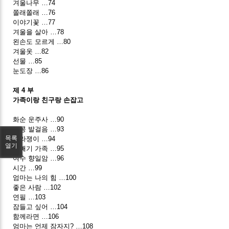
겨울나무 …74
쫄래쫄래 …76
이야기꽃 …77
겨울을 살아 …78
왼손도 모르게 …80
겨울옷 …82
선물 …85
눈도장 …86
제 4 부
가족이랑 친구랑 손잡고
화순 운주사 …90
콩콩 발걸음 …93
목록
따라쟁이 …94
열기
곱빼기 가족 …95
여수 향일암 …96
시간 …99
엄마는 나의 힘 …100
좋은 사람 …102
연필 …103
잠들고 싶어 …104
함께라면 …106
엄마는 언제 잠자지? …108