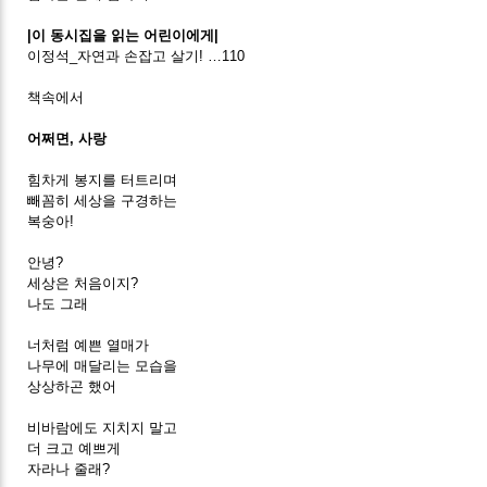
|이 동시집을 읽는 어린이에게|
이정석_자연과 손잡고 살기! …110
책속에서
어쩌면, 사랑
힘차게 봉지를 터트리며
빼꼼히 세상을 구경하는
복숭아!
안녕?
세상은 처음이지?
나도 그래
너처럼 예쁜 열매가
나무에 매달리는 모습을
상상하곤 했어
비바람에도 지치지 말고
더 크고 예쁘게
자라나 줄래?