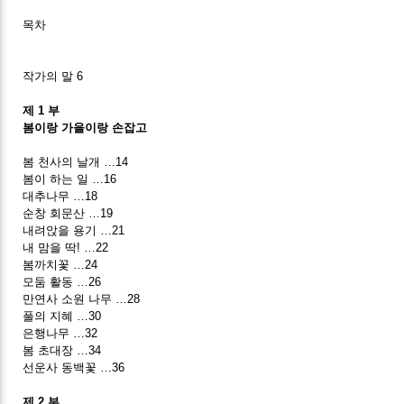
목차
작가의 말 6
제 1 부
봄이랑 가을이랑 손잡고
봄 천사의 날개 …14
봄이 하는 일 …16
대추나무 …18
순창 회문산 …19
내려앉을 용기 …21
내 맘을 딱! …22
봄까치꽃 …24
모둠 활동 …26
만연사 소원 나무 …28
풀의 지혜 …30
은행나무 …32
봄 초대장 …34
선운사 동백꽃 …36
제 2 부