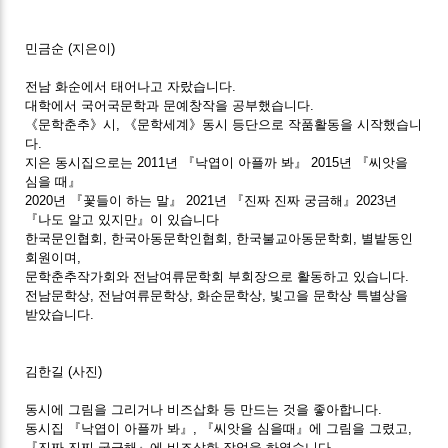
민금순
(지은이)
전남 화순에서 태어나고 자랐습니다.
대학에서 국어국문학과 문예창작을 공부했습니다.
《문학춘추》시, 《문학세계》동시 등단으로 작품활동을 시작했습니
다.
지은 동시집으로는 2011년 『낙엽이 아플까 봐』 2015년 『씨앗을
심을 때』
2020년 『꽃들이 하는 말』 2021년 『진짜 진짜 궁금해』2023년
『나도 알고 있지만』이 있습니다
한국문인협회, 한국아동문학인협회, 한국불교아동문학회, 별밭동인
회원이며,
문학춘추작가회와 전남여류문학회 부회장으로 활동하고 있습니다.
전남문학상, 전남여류문학상, 화순문학상, 빛고을 문학상 특별상을
받았습니다.
김한길
(사진)
동시에 그림을 그리거나 비즈삽화 등 만드는 것을 좋아합니다.
동시집 『낙엽이 아플까 봐』, 『씨앗을 심을때』에 그림을 그렸고,
『진짜 진찌 궁금해』에 비즈삽화 작업을 하였습니다.