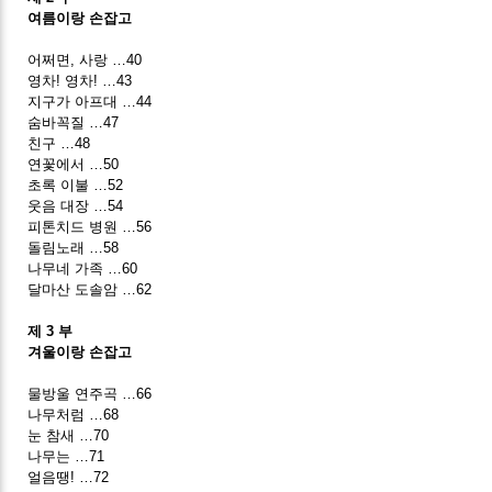
여름이랑 손잡고
어쩌면, 사랑 …40
영차! 영차! …43
지구가 아프대 …44
숨바꼭질 …47
친구 …48
연꽃에서 …50
초록 이불 …52
웃음 대장 …54
피톤치드 병원 …56
돌림노래 …58
나무네 가족 …60
달마산 도솔암 …62
제 3 부
겨울이랑 손잡고
물방울 연주곡 …66
나무처럼 …68
눈 참새 …70
나무는 …71
얼음땡! …72