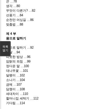
끈 …78
생각 …80
무엇이 다른가? …82
선풍기 …84
순천만 어싱길 …86
맞춤법 …88
제 4 부
몸으로 말하기
목록
몸으로 말하기 …92
열기
설날 …94
따뜻한 밥상 …96
암탉의 외침 …99
정다운 말 …100
대나무꽃 …101
달팽이 …102
소나기 …104
금메 …107
담쟁이 …108
세대차이 …110
할머니집 세탁기 …112
기다림 …114