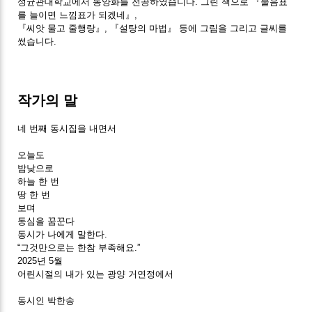
성균관대학교에서 동양화를 전공하였습니다. 그린 책으로 『물음표
를 늘이면 느낌표가 되겠네』,
『씨앗 물고 줄행랑』, 『설탕의 마법』 등에 그림을 그리고 글씨를
썼습니다.
작가의 말
네 번째 동시집을 내면서
오늘도
밤낮으로
하늘 한 번
땅 한 번
보며
동심을 꿈꾼다
동시가 나에게 말한다.
“그것만으로는 한참 부족해요.”
2025년 5월
어린시절의 내가 있는 광양 거연정에서
동시인 박한송