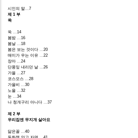
시인의 말…7
제 1 부
쑥
쑥 …14
봄밤 …16
봄날 …18
봄은 보는 것이다 …20
매미가 우는 이유 …22
장마 …24
단풍잎 내리던 날 …26
가을 …27
코스모스 …28
가을비 …30
노을 …32
눈 …34
나 청개구리 아니다 …37
제 2 부
우리집엔 무지개 살아요
닮은꼴 …40
동화책 안고 자면 …41