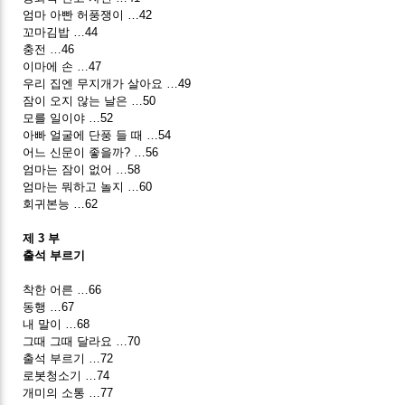
엄마 아빤 허풍쟁이 …42
꼬마김밥 …44
충전 …46
이마에 손 …47
우리 집엔 무지개가 살아요 …49
잠이 오지 않는 날은 …50
모를 일이야 …52
아빠 얼굴에 단풍 들 때 …54
어느 신문이 좋을까? …56
엄마는 잠이 없어 …58
엄마는 뭐하고 놀지 …60
회귀본능 …62
제 3 부
출석 부르기
착한 어른 …66
동행 …67
내 말이 …68
그때 그때 달라요 …70
출석 부르기 …72
로봇청소기 …74
개미의 소통 …77