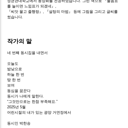
성균관대학교에서 동양화를 전공하였습니다. 그린 책으로 『물음표
를 늘이면 느낌표가 되겠네』,
『씨앗 물고 줄행랑』, 『설탕의 마법』 등에 그림을 그리고 글씨를
썼습니다.
작가의 말
네 번째 동시집을 내면서
오늘도
밤낮으로
하늘 한 번
땅 한 번
보며
동심을 꿈꾼다
동시가 나에게 말한다.
“그것만으로는 한참 부족해요.”
2025년 5월
어린시절의 내가 있는 광양 거연정에서
동시인 박한송