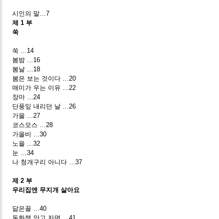
시인의 말…7
제 1 부
쑥
쑥 …14
봄밤 …16
봄날 …18
봄은 보는 것이다 …20
매미가 우는 이유 …22
장마 …24
단풍잎 내리던 날 …26
가을 …27
코스모스 …28
가을비 …30
노을 …32
눈 …34
나 청개구리 아니다 …37
제 2 부
우리집엔 무지개 살아요
닮은꼴 …40
동화책 안고 자면 …41