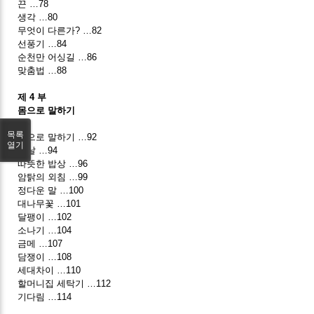
끈 …78
생각 …80
무엇이 다른가? …82
선풍기 …84
순천만 어싱길 …86
맞춤법 …88
제 4 부
몸으로 말하기
목록
몸으로 말하기 …92
열기
설날 …94
따뜻한 밥상 …96
암탉의 외침 …99
정다운 말 …100
대나무꽃 …101
달팽이 …102
소나기 …104
금메 …107
담쟁이 …108
세대차이 …110
할머니집 세탁기 …112
기다림 …114