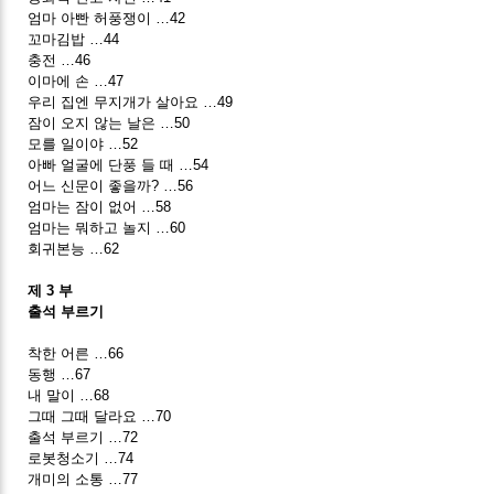
엄마 아빤 허풍쟁이 …42
꼬마김밥 …44
충전 …46
이마에 손 …47
우리 집엔 무지개가 살아요 …49
잠이 오지 않는 날은 …50
모를 일이야 …52
아빠 얼굴에 단풍 들 때 …54
어느 신문이 좋을까? …56
엄마는 잠이 없어 …58
엄마는 뭐하고 놀지 …60
회귀본능 …62
제 3 부
출석 부르기
착한 어른 …66
동행 …67
내 말이 …68
그때 그때 달라요 …70
출석 부르기 …72
로봇청소기 …74
개미의 소통 …77