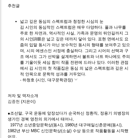
추천글
넓고 깊은 동심의 스펙트럼과 청정한 시심의 눈
김 시인의 동심적인 스펙트럼은 매우 다양하다. 풀과 나무를
주로 한 자연과, 역사적인 사실, 가족과 문명의 뒤안길까지 그
의 시안詩眼은 넓고 깊은 데까지 닿아 있다. 표현 면에서도 요
즘의 입말 동시가 아닌 보수적인 동시의 형태를 보여주고 있으
며, 시의 에센스인 서정에 충실하다. 그리고 시어의 선택과 구
조 에서도 그가 선박을 설계하면서 볼트와 너트 하나에도 주의
를 기울이듯 세심 함이 작품 전편에 드러나 있다. 이러한 관점
에서 김 시인의 첫 작품집은 동심 의 넓은 스펙트럼과 깊은 시
적 안목으로 문학적 성과를 거두었다.
- 하청호 (시인, 대구문학관장)
저자 및 역자소개
김종헌
(지은이)
●조선말, 구국 운동에 앞장섰다가 순국하신 정환직, 정용기 의병장의
생가인 경북 영천의 외가에서 태어나,
1977년 소년중앙문학상(동시), 1980년 대구매일신춘문예(동시),
1982년 부산 MBC 신인문학상(소설) 수상 등으로 작품활동을 시작했
어요.