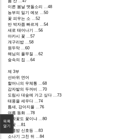
봄 산 …47
이른 봄날 맷돌소리 …48
농부의 일기 예보 …50
꽃 피우는 소 …52
반 박자쯤 빠르게 …54
새로 태어나기 …56
아카시 꽃 …57
개구리밥 …58
원두막 …60
해님의 풀무질 …62
숲속의 집 …64
제 3부
선바위 연어
할머니의 우체통 …68
감자밭의 두꺼비 …70
도림사 대숲에 가고 싶다 …73
태풍을 세우다 …74
틈새, 강아지풀 …76
여름 동화 …78
호박꽃도 꽃이냐 …80
목록
비꽃 …81
열기
여름밤 신호등 …83
소나기 그친 뒤 …84