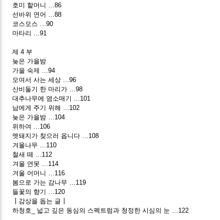
호미 할머니 …86
선바위 연어 …88
코스모스 …90
마타리 …91
제 4 부
늦은 가을밤
가을 숙제 …94
모여서 사는 세상 …96
산비둘기 한 마리가 …98
대추나무에 염소매기 …101
남에게 주기 위해 …102
늦은 가을밤 …104
위하여 …106
멧돼지가 찾으러 옵니다 …108
겨울나무 …110
철새 떼 …112
겨울 연못 …114
겨울 어머니 …116
봄으로 가는 감나무 …119
들꽃의 향기 …120
┃감상을 돕는 글┃
하청호_ 넓고 깊은 동심의 스펙트럼과 청정한 시심의 눈 …122