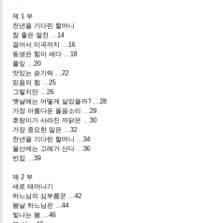
제 1 부
천년을 기다린 할머니
참 좋은 절친 …14
걸어서 미국까지 …16
동생은 힘이 세다 …18
풀잎 …20
맛있는 숟가락 …22
믿음의 힘 …25
그렇지만 …26
옛날에는 어떻게 살았을까? …28
가장 아름다운 울음소리 …29
호랑이가 사라진 까닭은 …30
가장 중요한 일은 …32
천년을 기다린 할머니 …34
울산에는 고래가 산다 …36
빈집 …39
제 2 부
새로 태어나기
하느님의 심부름꾼 …42
봄날 하느님은 …44
빛나는 봄 …46