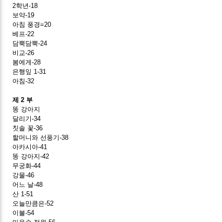
2학년-18
보약-19
아침 풍경=20
베프-22
담뿍담뿍-24
비교-26
봄에게-28
은행잎 1-31
아침-32
제 2 부
똥 강아지
달리기-34
칫솔 꽃-36
할머니와 선풍기-38
아카시아-41
똥 강아지-42
무궁화-44
강물-46
어느 날-48
산 1-51
오늘만큼은-52
이불-54