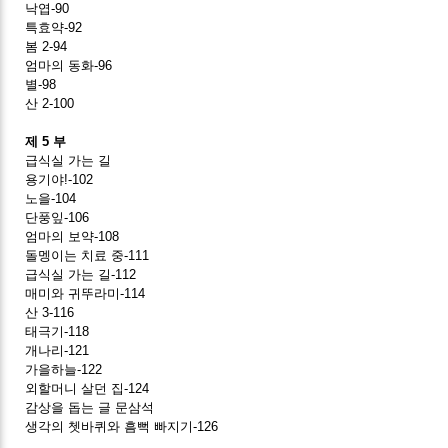
낙엽-90
특효약-92
봄 2-94
엄마의 동화-96
별-98
산 2-100
제 5 부
급식실 가는 길
용기야!-102
노을-104
단풍잎-106
엄마의 보약-108
돌멩이는 치료 중-111
급식실 가는 길-112
매미와 귀뚜라미-114
산 3-116
태극기-118
개나리-121
가을하늘-122
외할머니 살던 집-124
감상을 돕는 글 문삼석
생각의 쳇바퀴와 흠뻑 빠지기-126