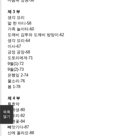
마음속 정원-56
제 3 부
생각 요리
말 한 마디-58
가족 놀이터-60
도깨비 감투와 도깨비 방망이-62
생각 요리-64
이사-67
긍정 공장-68
도토리에게-71
9월(1)-72
9월(2)-73
은행잎 2-74
물소리-76
봄 1-78
제 4 부
특효약
전학생-80
목록
도토리-82
열기
목련꽃-84
빼앗기다-87
산에 올라요-88