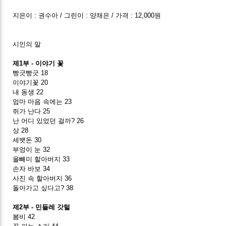
지은이 : 권수아 / 그린이 : 양채은 / 가격 : 12,000원
시인의 말
제1부 - 이야기 꽃
빵긋빵긋 18
이야기꽃 20
내 동생 22
엄마 마음 속에는 23
쥐가 난다 25
난 어디 있었던 걸까? 26
상 28
세뱃돈 30
부엉이 눈 32
올빼미 할아버지 33
손자 바보 34
사진 속 할아버지 36
돌아가고 싶다고? 38
제2부 - 민들레 갓털
봄비 42