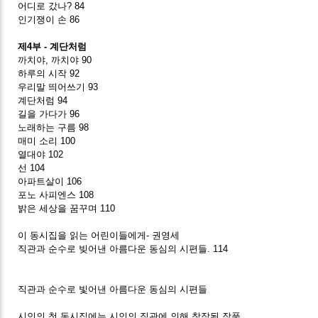
어디로 갔나? 84
인기쟁이 손 86
제4부 - 계단처럼
까치야, 까치야 90
하루의 시작 92
우리말 띄어쓰기 93
계단처럼 94
길을 가다가 96
노래하는 구름 98
매미 소리 100
열대야 102
선 104
아파트살이 106
포노 사피엔스 108
밝은 세상을 꿈꾸며 110
이 동시집을 읽는 어린이들에게- 권영세
직관과 순수로 빚어낸 아름다운 동심의 시편들. 114
직관과 순수로 빛어낸 아름다운 동심의 시편들
시인의 첫 동시집에는 시인의 직관에 의해 창작된 작품