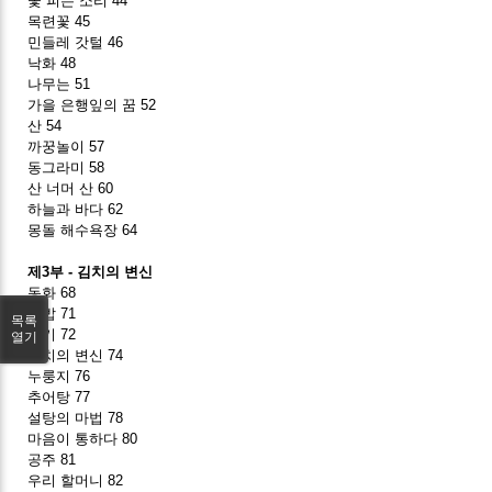
꽃 피는 소리 44
목련꽃 45
민들레 갓털 46
낙화 48
나무는 51
가을 은행잎의 꿈 52
산 54
까꿍놀이 57
동그라미 58
산 너머 산 60
하늘과 바다 62
몽돌 해수욕장 64
제3부 - 김치의 변신
동화 68
돌밥 71
목록
감기 72
열기
김치의 변신 74
누룽지 76
추어탕 77
설탕의 마법 78
마음이 통하다 80
공주 81
우리 할머니 82