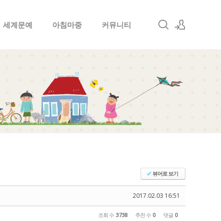
세계문예
아침마중
커뮤니티
로그인
회원가입
뷰어로 보기
✔
2017.02.03 16:51
조회 수
3738
추천 수
0
댓글
0