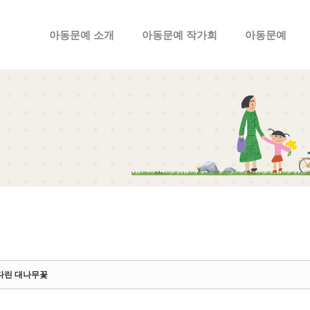
메뉴 건너뛰기
아동문예 소개
아동문예 작가회
아동문예
다린 대나무꽃