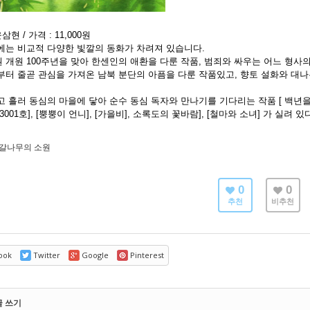
삼현 / 가격 : 11,000원
에는 비교적 다양한 빛깔의 동화가 차려져 있습니다.
 개원 100주년을 맞아 한센인의 애환을 다룬 작품, 범죄와 싸우는 어느 형사
부터 줄곧 관심을 가져온 남북 분단의 아픔을 다룬 작품있고, 향토 설화와 대
고 흘러 동심의 마을에 닿아 순수 동심 독자와 만나기를 기다리는 작품 [ 백년을
3001호], [뿡뿡이 언니], [가을비], 소록도의 꽃바람], [철마와 소녀] 가 실려 있
갈나무의 소원
0
0
추천
비추천
ook
Twitter
Google
Pinterest
글 쓰기