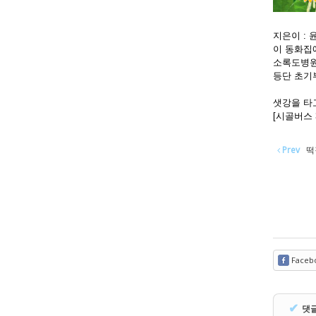
지은이 : 윤
이 동화집
소록도병원
등단 초기
샛강을 타
[시골버스 
Prev
떡
Faceb
✔
댓