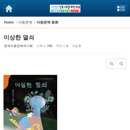
Sketchbook5, 스케치북5
Sketchbook5, 스케치북5
Home
아동문예
아동문예 동화
이상한 열쇠
한국아동문예작가회
조회 수
745
추천 수
0
댓글
0