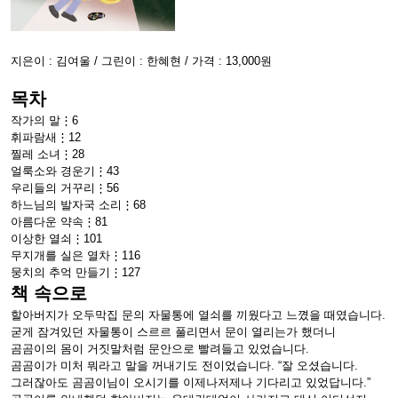
지은이 : 김여울 / 그린이 : 한혜현 / 가격 : 13,000원
목차
작가의 말⋮6
휘파람새⋮12
찔레 소녀⋮28
얼룩소와 경운기⋮43
우리들의 거꾸리⋮56
하느님의 발자국 소리⋮68
아름다운 약속⋮81
이상한 열쇠⋮101
무지개를 실은 열차⋮116
뭉치의 추억 만들기⋮127
책 속으로
할아버지가 오두막집 문의 자물통에 열쇠를 끼웠다고 느꼈을 때였습니다.
굳게 잠겨있던 자물통이 스르르 풀리면서 문이 열리는가 했더니
곰곰이의 몸이 거짓말처럼 문안으로 빨려들고 있었습니다.
곰곰이가 미처 뭐라고 말을 꺼내기도 전이었습니다. “잘 오셨습니다.
그러잖아도 곰곰이님이 오시기를 이제나저제나 기다리고 있었답니다.”