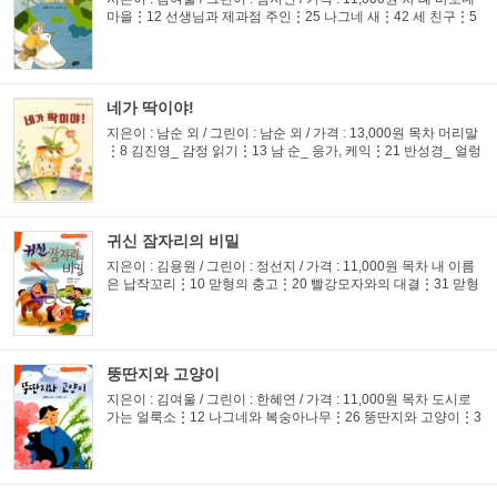
마을⋮12 선생님과 제과점 주인⋮25 나그네 새⋮42 세 친구⋮5
9 왕소나무는 알고 있어요⋮73 땅속엔 아무래도 누가 있나봐⋮8
6 엄마의 꿈⋮94 소경과 도둑⋮107 미소 천사⋮118 묵방골 내
고향⋮130 ...
네가 딱이야!
지은이 : 남순 외 / 그린이 : 남순 외 / 가격 : 13,000원 목차 머리말
⋮8 김진영_ 감정 읽기⋮13 남 순_ 응가, 케익⋮21 반성경_ 얼렁
뚱땅 거미줄⋮29 서 진_ 햇살 뽀뽀⋮37 안경희_ 꼬마 화가⋮45
안현정_ 봄 소풍⋮53 오윤형_ 아이스크림 이야기⋮61 이효정_
밥시멜...
귀신 잠자리의 비밀
지은이 : 김용원 / 그린이 : 정선지 / 가격 : 11,000원 목차 내 이름
은 납작꼬리⋮10 맏형의 충고⋮20 빨강모자와의 대결⋮31 맏형
과의 이별⋮61 뚱보잠자리의 증언⋮73 파블로 곤충학자⋮86 킹
카닢과의 만남⋮106 킹카닢의 죽음⋮130 납작꼬리가 남긴 말⋮
138 v\:* {b...
뚱딴지와 고양이
지은이 : 김여울 / 그린이 : 한혜연 / 가격 : 11,000원 목차 도시로
가는 얼룩소⋮12 나그네와 복숭아나무⋮26 뚱딴지와 고양이⋮3
6 민들레의 고향⋮47 쇠똥을 약에 쓰는 사람⋮67 농부의 씨앗⋮
86 거꾸로 가는 네 사람⋮96 골동품 가게⋮111 곱사춤과 방아타
령⋮121 ...