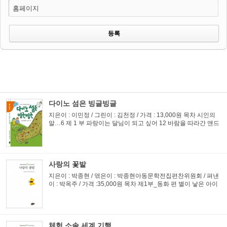
홈페이지
다이노 섬은 빙글빙글
지은이 : 이민정 / 그린이 : 김천정 / 가격 : 13,000원 목차 시인의
말…6 제 1 부 파랑이는 달님이 되고 싶어 12 바람을 따라간 앤드
29 제 2 부 네 엄마 갔다 60 난초꽃 피다 78 그 아이 90 제 3 부 다
이노 섬은 빙글빙글 112 추천글 이민정의 동화를...
사랑의 꽃밭
지은이 : 박종현 / 엮은이 : 박종현아동문학전집편찬위원회 / 펴낸
이 : 박옥주 / 가격 :35,000원 목차 제1부_동화 편 별이 낳은 아이
들_28 • 아름다운 꿈나무_32 • 사물함에 담긴 우정_35 대추나무
집 아이_42 • 길 잃은 아이_47 • 꼬마 ...
체험 소솔 세계 기행