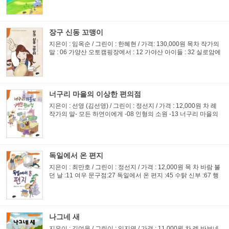
하고 양보하는 마음이 생겼거든요. 욕심도 없어져 아주 작은...
장구 신동 꼬맹이
지은이 : 임옥순 / 그린이 : 한혜현 / 가격: 130,000원 목차 작가의
말 : 06 가양산 오토캠핑장에서 : 12 가야산 아이들 : 32 실로암에
서 만난 아이 : 55 들꽃 한 다발 : 78 동시마을에 핀 꽃 : 99 첫손님
: 119 병원에서 만난 아빠 : 139 커 가는 꿈 : 158 ...
너구리 마을의 이상한 편의점
지은이 : 선영 (김선영) / 그린이 : 정선지 / 가격 : 12,000원 차 례
작가의 말- 모든 하연이에게 -08 인형의 소원 -13 너구리 마을의
이상한 편의접 -33 토담이의 틈 - 53 꿈버섯 숲에서 진이의 열 번
째 생일 - 73 정찰병 잠자리 슈슈 - 89 해설 : 안수연- &...
독일에서 온 편지
지은이 : 최만호 / 그린이 : 정선지 / 가격 : 12,000원 목 차 바람 불
던 날 :11 여우 문구점:27 독일에서 온 편지 :45 수탉 신부 :67 행
복을 주는 떡 :85 한강의 인어공주 :103 시내버스와 소방차 :121
책소개 『독일에서 온 편지』는 모두 7편의 단편으로 이...
나그네 새
지은이 : 김여울 / 그린이 : 임지연 / 가격 : 11,000원 차 례 바보네