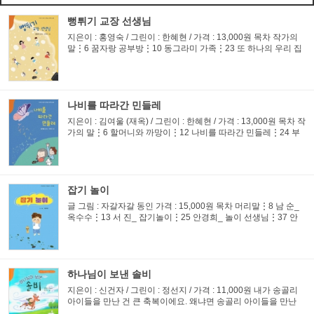
뻥튀기 교장 선생님
지은이 : 홍영숙 / 그린이 : 한혜현 / 가격 : 13,000원 목차 작가의
말⋮6 꿈자랑 공부방⋮10 동그라미 가족⋮23 또 하나의 우리 집
⋮41 똘이와 구름이⋮59 모델이 된 봉실이⋮75 뻥튀기 교장 선
생님⋮91 세영이는 행복 천사⋮115 크리스마스 선물⋮137 작가
의 말 혜인...
나비를 따라간 민들레
지은이 : 김여울 (재옥) / 그린이 : 한혜현 / 가격 : 13,000원 목차 작
가의 말⋮6 할머니와 까망이⋮12 나비를 따라간 민들레⋮24 부
싯돌의 꿈⋮34 덕배 할아버지⋮46 보리쌀과 사장님⋮72 누나와
겨울나비⋮90 오솔길 저쪽⋮113 부자의 행복한 미소⋮127 도깨
비 나무⋮...
잡기 놀이
글 그림 : 자갈자갈 동인 가격 : 15,000원 목차 머리말⋮8 남 순_
옥수수⋮13 서 진_ 잡기놀이⋮25 안경희_ 놀이 선생님⋮37 안
미영_ 엄마의 연주⋮49 임지연_ 소리가 보인다⋮61 정연희_ 작
은 연못⋮73 정이레네_ 내 말 좀 들어주세요⋮85 정현옥_ 호랑
거미⋮97 황애...
하나님이 보낸 솔비
지은이 : 신건자 / 그린이 : 정선지 / 가격 : 11,000원 내가 송골리
아이들을 만난 건 큰 축복이에요. 왜냐면 송골리 아이들을 만난
후 엄청 착해졌거든요. 위만 바라보던 내 눈이 아래를 보며 겸손