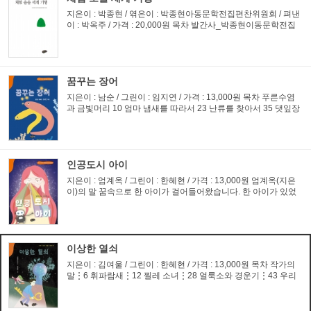
지은이 : 박종현 / 엮은이 : 박종현아동문학전집편찬위원회 / 펴낸
이 : 박옥주 / 가격 : 20,000원 목차 발간사_박종현이동문학전집
을 발간하며_20 제1부 체험 솔솔 세계 기행 머리글_지구본을 보
며 세계 기행을1 26 기술과 낭만과 자유의 도시 파리_ 29 ㆍ사...
꿈꾸는 장어
지은이 : 남순 / 그린이 : 임지연 / 가격 : 13,000원 목차 푸른수염
과 금빛머리 10 엄마 냄새를 따라서 23 난류를 찾아서 35 댓잎장
어 45 그림자 바다 55 할아버지 거북이 67 달의 힘 80 실장어 91
사라진 푸른수염 105 은빛장어 117 꿈꾸는 장어 132 남순(지...
인공도시 아이
지은이 : 엄계옥 / 그린이 : 한혜현 / 가격 : 13,000원 엄계옥(지은
이)의 말 꿈속으로 한 아이가 걸어들어왔습니다. 한 아이가 있었
답니다. 그 아이가 태어났을 때는 집에 플라스 틱으로 된 물건이
하나도 없었습니다. 장난감이라고는 공기놀이 를 할 때 가지...
이상한 열쇠
지은이 : 김여울 / 그린이 : 한혜현 / 가격 : 13,000원 목차 작가의
말⋮6 휘파람새⋮12 찔레 소녀⋮28 얼룩소와 경운기⋮43 우리
들의 거꾸리⋮56 하느님의 발자국 소리⋮68 아름다운 약속⋮81
이상한 열쇠⋮101 무지개를 실은 열차⋮116 뭉치의 추억 만들기
⋮127 책 속...