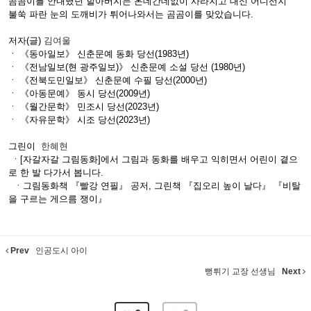
곰곰이를 안내했던 할아버지는 온데간데없이 사라지고 대신 어디선지
불쑥 파란 눈의 도깨비가 튀어나와서는 곰곰이를 맞았습니다.
저자(글)
김여울
ㆍ 《동아일보》 신춘문예 동화 당선(1983년)
ㆍ 《전남일보(현 광주일보)》 신춘문예 소설 당선 (1980년)
ㆍ 《전북도민일보》 신춘문예 수필 당선(2000년)
ㆍ 《아동문예》 동시 당선(2009년)
ㆍ 《월간문학》 민조시 당선(2023년)
ㆍ 《자유문학》 시조 당선(2023년)
그린이
한혜현
ㆍ[자갈자갈 그림동화]에서 그림과 동화를 배우고 익히면서 어린이 곁으
로 한 발 다가서 봅니다.
ㆍ그림동화책 『빨강 연필』 공저, 그린책 『집오리 높이 날다』 『비탈
을 구르는 게으름 쟁이』
Prev
인공도시 아이
뻥튀기 교장 선생님
Next