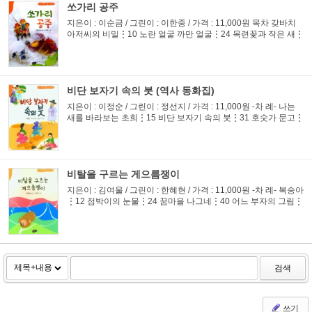
쏘가리 공주
지은이 : 이순금 / 그린이 : 이한중 / 가격 : 11,000원 목차 갖바치
아저씨의 비밀⋮10 노란 얼굴 까만 얼굴⋮24 목련꽃과 작은 새⋮
36 서현이네 집⋮45 소영이와 호박꽃⋮57 쏘가리 공주⋮70 초
록 벌판⋮92 팥죽고개⋮113 하얀 발자국⋮126 이 동화집 9편의
동화는 모...
비단 보자기 속의 붓 (역사 동화집)
지은이 : 이정순 / 그린이 : 정선지 / 가격 : 11,000원 -차 례- 나는
새를 바라보는 초희⋮15 비단 보자기 속의 붓⋮31 호숫가 문고⋮
51 별이 된 충노 문리동⋮69 꽃등 타고 온 그림⋮91 하늘이 내린
효자 사 형제⋮111 선교장 태극기⋮129 재미있는 강릉의 특별한
...
비탈을 구르는 게으름쟁이
지은이 : 김여울 / 그린이 : 한혜현 / 가격 : 11,000원 -차 례- 복숭아
⋮12 점박이의 눈물⋮24 꿈마을 나그네⋮40 어느 부자의 그림⋮
54 비탈을 구르는 게으름쟁이⋮66 느티나무와 파랑새⋮80 새가
되고 싶은 암탉⋮94 얼룩꼬꼬의 비밀⋮101 파랑새와 하늘 문⋮1
12 꼬...
검색
쓰기